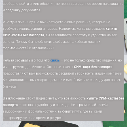
свободно войти в мир общения, не теряя драгоценное время на ожидание
и подгонку документов.
Иногда в жизни лучше выбирать устойчивые решения, которые не
требуют лишних усилий и нервов. Например, когда вы решаете
купить
СИМ-карты без паспорта
, вы взвешиваете простоту и удобство на вес
золота. Почему бы не облегчить себе жизнь, избегая лишних
формальностей и ограничений?
Нельзя забывать и о том, что
связь
— это не только средство общения, но
и инструмент для бизнеса. Оптовые пакеты
СИМ-карт без паспорта
предоставляют вам возможность расширить горизонты вашей компании
без дополнительных затрат времени и сил. Выберите свободу для вашего
бизнеса!
В заключение, стоит подчеркнуть, что возможность
купить СИМ-карты без
паспорта
— это шаг к удобству и свободе. Не ограничивайте себя
заморочками и формальностями, выберите путь, где вы сами
контролируете свое время и ресурсы.