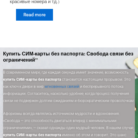
красивые номера и тд.)
Read more
Купить СИМ-карты без паспорта: Свобода связи без
ограничений"
В современном мире, где каждая секунда имеет значение, возможность
купить СИМ-карты без паспорта
становится настоящим прорывом. Это
как ключ к двери в мир
мгновенных связей
и беспрерывного потока
информации. Согласитесь, насколько удобнее, когда процесс получения
связи не подвержен долгим ожиданиям и бюрократическим проволочкам.
Афоризмы всегда являлись источником мудрости и вдохновения.
«Свобода — это способность двигаться вперед с минимальными
ограничениями», — сказал однажды один мудрый человек. В нашем случае,
купить СИМ-карты без паспорта
именно об этом и говорит. Это шанс